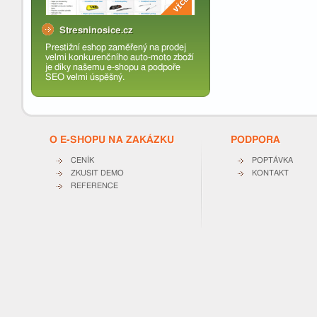
Stresninosice.cz
Prestižní eshop zaměřený na prodej
velmi konkurenčního auto-moto zboží
je díky našemu e-shopu a podpoře
SEO velmi úspěšný.
O E-SHOPU NA ZAKÁZKU
PODPORA
CENÍK
POPTÁVKA
ZKUSIT DEMO
KONTAKT
REFERENCE