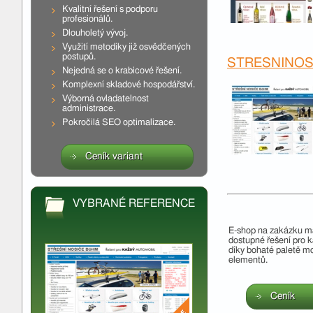
Kvalitní řešení s podporu
profesionálů.
Dlouholetý vývoj.
Využití metodiky již osvědčených
postupů.
STRESNINOS
Nejedná se o krabicové řešení.
Komplexní skladové hospodářství.
Výborná ovladatelnost
administrace.
Pokročilá SEO optimalizace.
Ceník variant
VYBRANÉ REFERENCE
E-shop na zakázku m
dostupné řešení pro 
díky bohaté paletě m
elementů.
Ceník