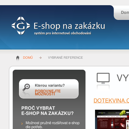
Do
DOMŮ
VYBRANÉ REFERENCE
VY
Kterou variantu?
POROVNEJTE
MOŽNOSTI
DOTEKVINA.
PROČ VYBRAT
E-SHOP NA ZAKÁZKU?
Možnost pružně rozšiřovat e-shop
dle potřeb.